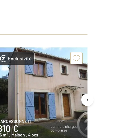
Exclusivité
Exclusivit
ARCASSONNE 11
CARCASSONNE 1
810 €
697 €
par mois charges
comprises
2
2
6 m
, Maison
, 4 pcs
53,2 m
, Maison