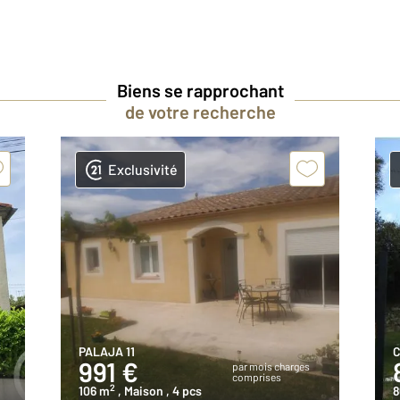
Biens se rapprochant
de votre recherche
Exclusivité
PALAJA 11
C
991 €
par mois charges
comprises
2
106 m
, Maison
, 4 pcs
8