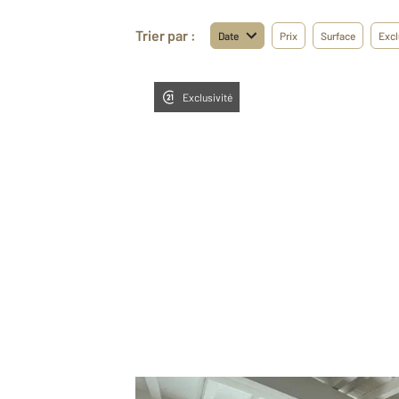
Trier par :
Date
Prix
Surface
Excl
Exclusivité