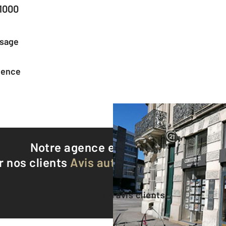
1000
ssage
agence
Notre agence est notée
8,7/10
r nos clients
Avis authentifiés par Qualite
Voir tous les avis clients