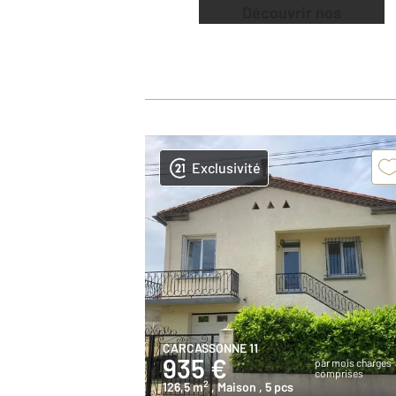
Découvrir nos
offres
Exclusivité
CARCASSONNE 11
935 €
par mois charges
comprises
2
126,5 m
, Maison
, 5 pcs