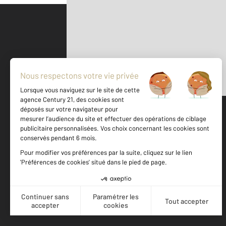
Parlons de vous, parlons biens
500 m
©
Mappy
Votre agence est notée
Achat
Location
Vente
Gestion
8,7
/
10
9,4/10