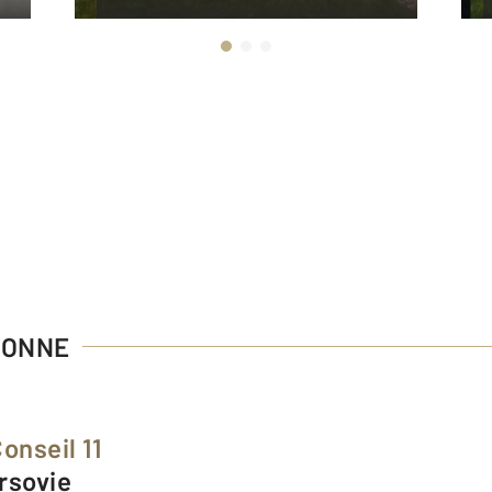
SONNE
onseil 11
arsovie