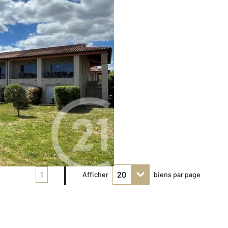
1
Afficher
biens par page