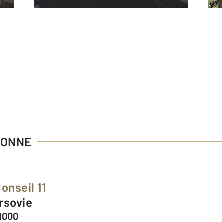
SONNE
onseil 11
arsovie
1000