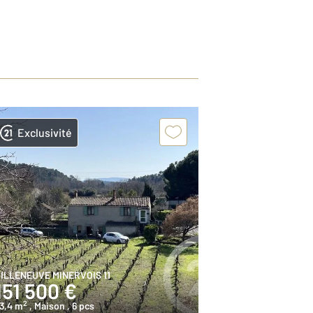
Exclusivité
ILLENEUVE MINERVOIS 11
151 500 €
2
3,4 m
, Maison
, 6 pcs