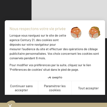
Parlons de vous, parlons biens
500 m
©
Mappy
Votre agence est notée
Achat
Location
Vente
Gestion
8,7
/
10
9,4/10