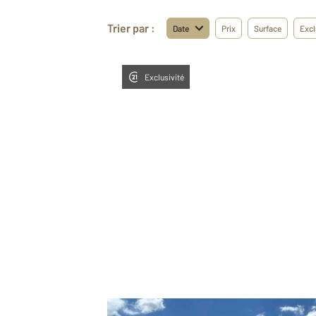
Trier par :
Date
Prix
Surface
Excl
Exclusivité