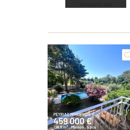
Découvrir nos
offres
PEYRIAC MINERVOIS 11
459 000 €
2
138,8 m
, Maison
, 5 pcs