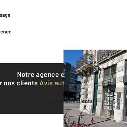
ssage
agence
Notre agence est notée
8,7/10
r nos clients
Avis authentifiés par Qualite
Voir tous les avis clients