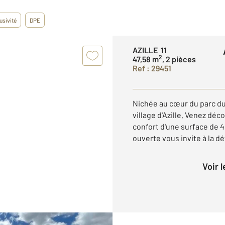
usivité
DPE
AZILLE 11
2
47,58 m
, 2 pièces
Ref : 29451
Nichée au cœur du parc d
village d'Azille. Venez dé
confort d'une surface de 4
ouverte vous invite à la dé
Voir 