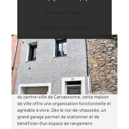
Contacter l'agence
Demander une estimation
CARCASSONNE 11
2
100,01 m
, 4 pièces
Ref : 29431
Maison à vendre
170 000 €
CARCASSONNE À deux pas des commodités
du centre-ville de Carcassonne, cette maison
de ville offre une organisation fonctionnelle et
agréable à vivre. Dès le rez-de-chaussée, un
grand garage permet de stationner et de
bénéficier d'un espace de rangement