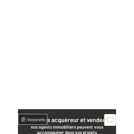
Vous êtes acquéreur et vendeur,
Exclusivité
nos agents immobiliers peuvent vous
accompagner dans vos projets