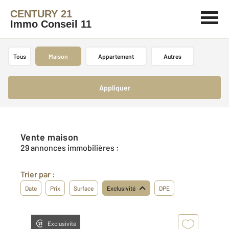
CENTURY 21
Immo Conseil 11
Tous
Maison
Appartement
Autres
Appliquer
Vente maison
29 annonces immobilières :
Trier par :
Date
Prix
Surface
Exclusivité
DPE
Exclusivité