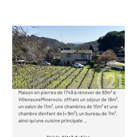
VILLENEUVE MINERVOIS 11
2
93,40 m
, 6 pièces
Ref : 29455
Maison à vendre
151 500 €
Visiter le site dédié
Maison en pierres de 1749 à rénover de 93m² à
VilleneuveMinervois, offrant un séjour de 18m²,
un salon de 11m², une chambres de 10m² et une
chambre d'enfant de (< 9m²), un bureau de 7m²,
ainsi qu'une cuisine principale ...