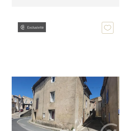
Exclusivité
LEUC 11
2
86,02 m
, 5 pièces
Ref : 28112
Maison à vendre
60 000 €