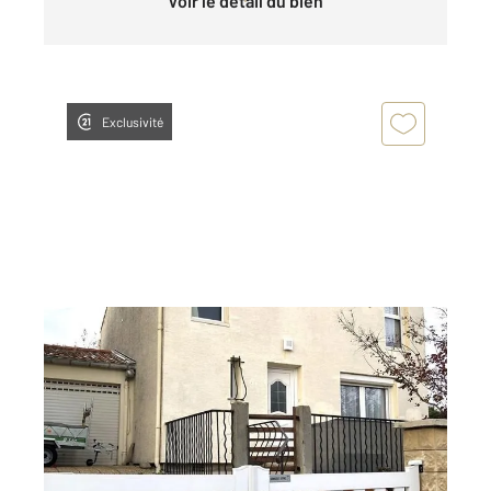
Voir le détail du bien
Exclusivité
CARCASSONNE 11
2
102,09 m
, 5 pièces
Ref : 26934
Maison à vendre
150 000 €
Visiter le site dédié