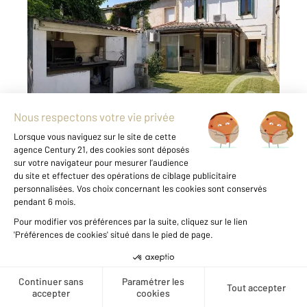
2
97,55 m
, 4 pièces
Ref : 28411
Maison à vendre
176 000 €
Découvrez cette charmante maison à vendre
dans le quartier prisé de Pasteur à
Carcassonne. Avec ses 112 m², elle offre un
espace de vie confortable et fonctionnel. Elle
se compose d'un séjour, d'une cuisine
entièrement refaite et sa ...
Voir le détail du bien
Créer une alerte