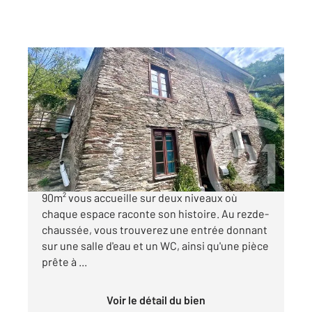
CAUDEBRONDE 11
2
88 m
, 4 pièces
Ref : 29248
Maison à vendre
80 000 €
Au cœur de Caudebronde, cette maison de
90m² vous accueille sur deux niveaux où
chaque espace raconte son histoire. Au rezde-
chaussée, vous trouverez une entrée donnant
sur une salle d'eau et un WC, ainsi qu'une pièce
prête à ...
Voir le détail du bien