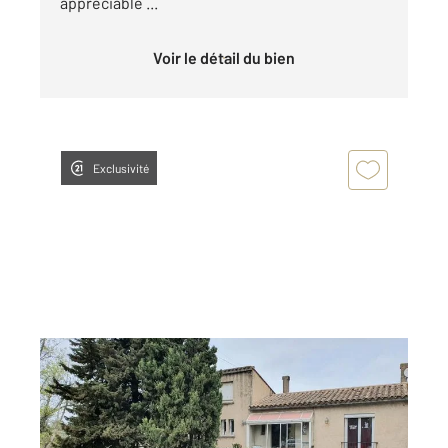
appréciable ...
Voir le détail du bien
Exclusivité
CARCASSONNE 11
2
175,32 m
, 7 pièces
Ref : 27233
Maison à vendre