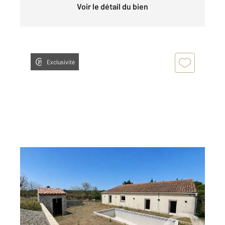
Voir le détail du bien
Exclusivité
CARCASSONNE 11
2
180 m
, 5 pièces
Ref : 29386
Maison à vendre
230 000 €