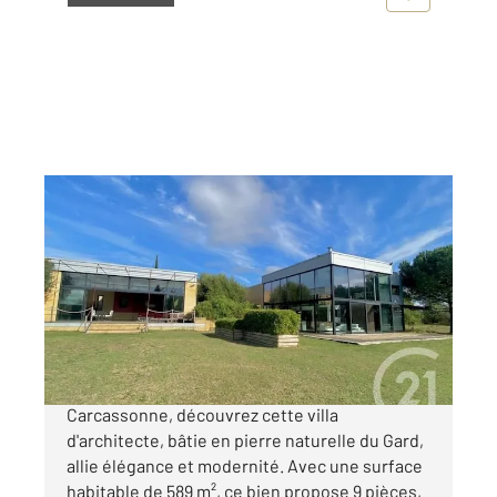
CARCASSONNE 11
2
588,89 m
, 9 pièces
Ref : 28651
Maison à vendre
1 350 000 €
A proximité de la ville médiévale de
Carcassonne, découvrez cette villa
d'architecte, bâtie en pierre naturelle du Gard,
allie élégance et modernité. Avec une surface
habitable de 589 m², ce bien propose 9 pièces,