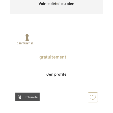
Voir le détail du bien
Prenez un temps d'avance sur le marché
en profitant
gratuitement
des Ventes
Privées CENTURY 21.
J'en profite
Exclusivité