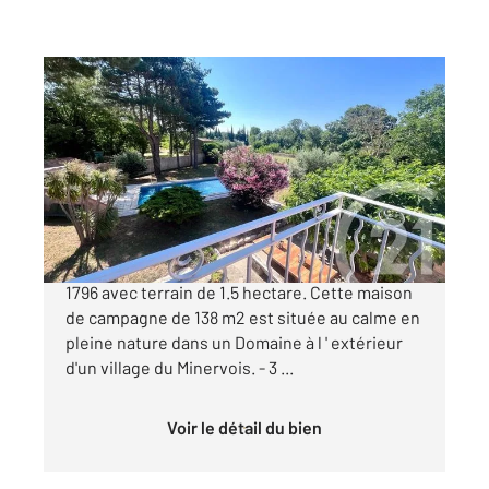
PEYRIAC MINERVOIS 11
2
138,81 m
, 5 pièces
Ref : 29583
Maison à vendre
459 000 €
Maison en pierre ( ancienne ferme ) rénovée de
1796 avec terrain de 1.5 hectare. Cette maison
de campagne de 138 m2 est située au calme en
pleine nature dans un Domaine à l ' extérieur
d'un village du Minervois. - 3 ...
Voir le détail du bien