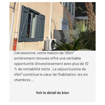
CARCASSONNE 11
2
130 m
, 8 pièces
Ref : 29443
Maison à vendre
196 000 €
Nichée dans un quartier calme de
Carcassonne, cette maison de 130m²
entièrement rénovée offre une véritable
opportunité d'investissement avec plus de 10
% de rentabilité nette . Le séjour/cuisine de
45m² constitue le cœur de l'habitation, les six
chambres ...
Voir le détail du bien