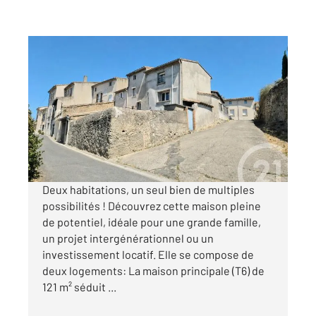
CARCASSONNE 11
2
157,45 m
, 7 pièces
Ref : 29575
Maison à vendre
129 000 €
Visiter le site dédié
Deux habitations, un seul bien de multiples
possibilités ! Découvrez cette maison pleine
de potentiel, idéale pour une grande famille,
un projet intergénérationnel ou un
investissement locatif. Elle se compose de
deux logements: La maison principale (T6) de
121 m² séduit ...