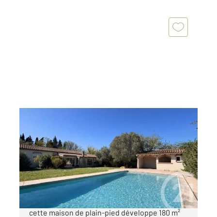
CARCASSONNE 11
2
180 m
, 7 pièces
Ref : 29205
Maison à vendre
453 000 €
À quelques pas de la célèbre cité médiévale,
cette maison de plain-pied développe 180 m²