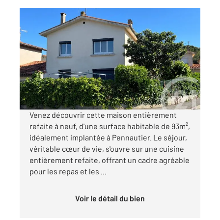
PENNAUTIER 11
2
107,93 m
, 4 pièces
Ref : 29476
Maison à vendre
175 000 €
Visiter le site dédié
Venez découvrir cette maison entièrement
refaite à neuf, d'une surface habitable de 93m²,
idéalement implantée à Pennautier. Le séjour,
véritable cœur de vie, s'ouvre sur une cuisine
entièrement refaite, offrant un cadre agréable
pour les repas et les ...
Voir le détail du bien