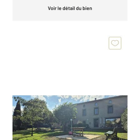
Voir le détail du bien
Aude 11
2
405,51 m
, 13 pièces
Ref : 29524
Maison à vendre
699 000 €