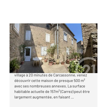
LIMOUSIS 11
2
156,64 m
, 8 pièces
Ref : 29385
Maison à vendre
295 200 €
Nichée dans la montagne noire, au centre d'un
village à 20 minutes de Carcassonne, venez
découvrir cette maison de presque 500 m²
avec ses nombreuses annexes. La surface
habitable actuelle de 157m² (Carrez) peut être
largement augmentée, en faisant ...