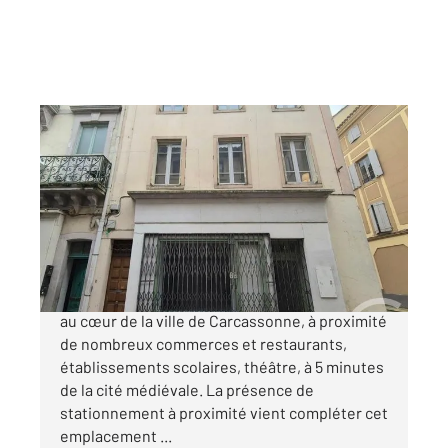
CARCASSONNE 11
2
100 m
, 6 pièces
Ref : 29435
Maison à vendre
115 000 €
Idéalement situé dans un quartier dynamique
au cœur de la ville de Carcassonne, à proximité
de nombreux commerces et restaurants,
établissements scolaires, théâtre, à 5 minutes
de la cité médiévale. La présence de
stationnement à proximité vient compléter cet
emplacement ...