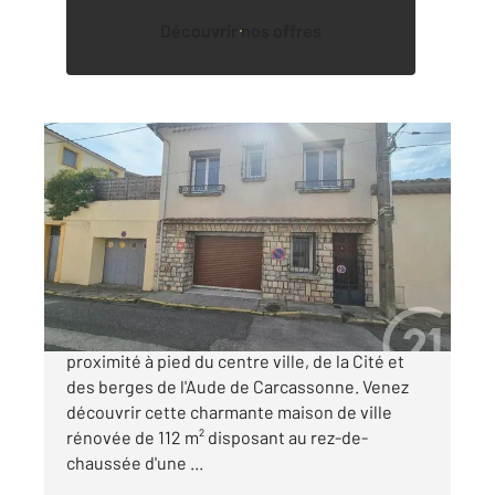
Découvrir nos offres
CARCASSONNE 11
2
112 m
, 4 pièces
Ref : 29533
Maison à vendre
185 000 €
Dans un quartier recherché idéalement situé à
proximité à pied du centre ville, de la Cité et
des berges de l'Aude de Carcassonne. Venez
découvrir cette charmante maison de ville
rénovée de 112 m² disposant au rez-de-
chaussée d'une ...